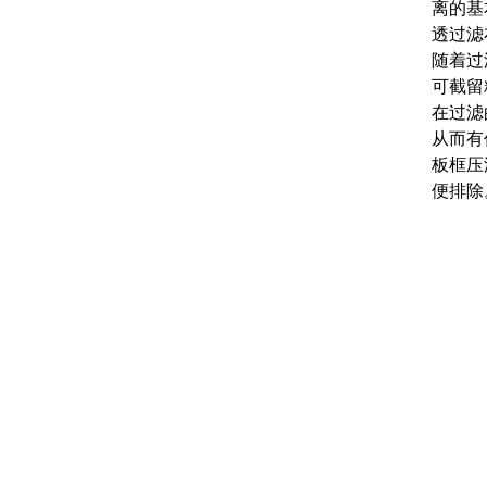
离的基
透过滤
随着过
可截留
在过滤
从而有
板框压
便排除