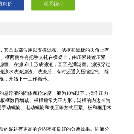
线询价
联系我们
，其凸出部位用以支撑滤布。滤框和滤板的边角上有
板、框两侧各有把手支托在横梁上，由压紧装置压紧
滤室，在滤 布上形成滤渣，直至充满滤室。滤液穿过
洗涤水洗涤滤渣。洗涤后，有时还通入压缩空气，除
框，开始下一工作循环。
的悬浮液的固体颗粒浓度一般为10%以下，操作压力
所用的板框数目增减。板框通常为正方形，滤框的内边长为
板与框用手动螺旋、电动螺旋和液压等方式压紧。板和框用木
后的泥饼有更高的含固率和良好的分离效果。固液分