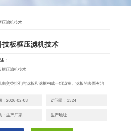
框压滤机技术
科技板框压滤机技术
述：
板框压滤机技术
机由交替排列的滤板和滤框构成一组滤室。滤板的表面有沟
出部位用以支撑滤布。滤框和滤板的边角上有通孔，组装后构
通道，能通入 悬浮液、洗涤水和引出滤液。
2026-02-03
访问量：1324
质：生产厂家
生产地址：