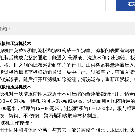
在
介绍：
技板框压滤机技术
滤机由交替排列的滤板和滤框构成一组滤室。滤板的表面有沟槽
组装后构成完整的通道，能通入 悬浮液、洗涤水和引出滤液。
。板、框之间的滤布起密封垫片的作用。由供料泵将悬浮液压入
沿滤板沟槽流至板框边角通道，集中排出。过滤完毕，可通入清
的洗涤液。随后打开压滤机卸除滤渣，清洗滤布，重新压紧板、
技板框压滤机技术
滤机对于滤渣压缩性大或近于不可压缩的悬浮液都能适用。适合
0.3～0.6兆帕，特殊 的可达3兆帕或更高。过滤面积可以随
～2000毫米，框厚为16～80毫米，过滤面积为1～1200米2。
铁、铸钢、不 锈钢、聚丙烯和橡胶等材料制造。
压滤机工作原理：
用于固体和液体的分离。与其它固液分离设备相比，压滤机过滤