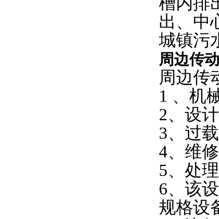
槽内排
出、中
城镇污
周边传
周边传
1 、机
2、设
3、过
4、维
5、处
6、该
规格设