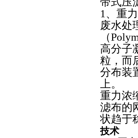
带式压
1、重
废水处
（Pol
高分子
粒，而
分布装
上。
重力浓
滤布的
状趋于
技术