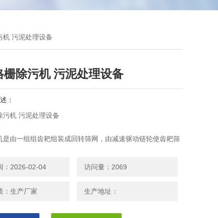
污机 污泥处理设备
格栅除污机 污泥处理设备
述：
除污机 污泥处理设备
机是由一组组齿耙组装成回转筛网，由减速驱动链轮使齿耙筛
回转运行，齿耙筛网下部浸在水中，回转过程中将污水中的漂
到筛网上，带出水面，到达顶部时，由于弯机的导向作用，相
2026-02-04
访问量：2069
生相对折向运行，污物靠自重脱落。
质：生产厂家
生产地址：