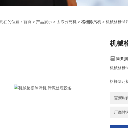
现在的位置：
首页
>
产品展示
>
固液分离机
>
格栅除污机
> 机械格栅除
机械
简要描
机械格栅
格栅除污
网作连续
浮污物耙
更新时间：
邻齿耙产
厂商性