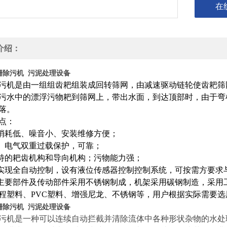
在
介绍：
栅除污机 污泥处理设备
污机是由一组组齿耙组装成回转筛网，由减速驱动链轮使齿耙筛
污水中的漂浮污物耙到筛网上，带出水面，到达顶部时，由于弯
落。
点：
量消耗低、噪音小、安装维修方便；
械、电气双重过载保护，可靠；
用特的耙齿机构和导向机构；污物能力强；
气实现全自动控制，设有液位传感器控制控制系统，可按需方要求
下主要部件及传动部件采用不锈钢制成，机架采用碳钢制造，采用工
工程塑料、PVC塑料、增强尼龙、不锈钢等，用户根据实际需要选
栅除污机 污泥处理设备
污机是一种可以连续自动拦截并清除流体中各种形状杂物的水处