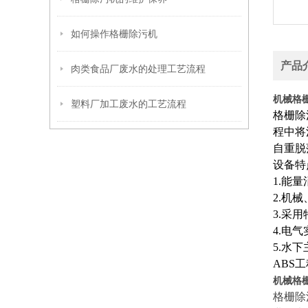
如何操作格栅除污机
产品
肉类食品厂废水的处理工艺流程
机械格
塑料厂加工废水的工艺流程
格栅除
程中将
自重脱
设备特
1.能
2.机
3.采
4.电
5.水
ABS
机械格
格栅除