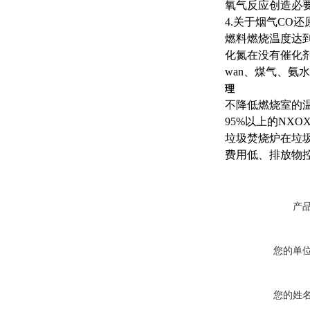
氧气反应创造必
4.关于烟气CO
燃料燃烧温度达到
化氮在没有催化剂
wan、煤气、
理
不降低燃烧室的
95%以上的NXO
垃圾焚烧炉在垃
费用低、排放物
产
您的单
您的姓