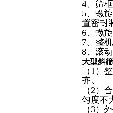
4、筛
5、螺
置密封
6、螺
7、整
8、滚动
大型斜
（1）
齐。
（2）
匀度不
（3）