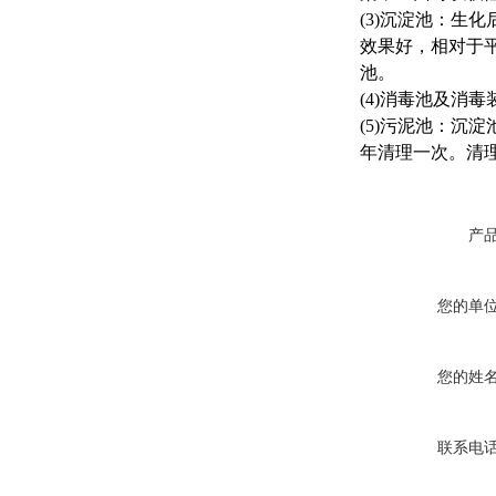
(3)沉淀池：
效果好，相对于
池。
(4)消毒池及消
(5)污泥池：沉
年清理一次。清
产
您的单
您的姓
联系电