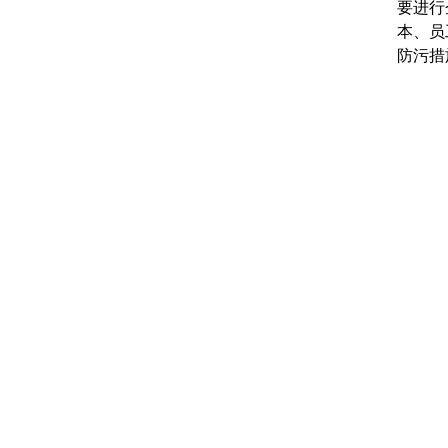
要进行
本、员
防污措