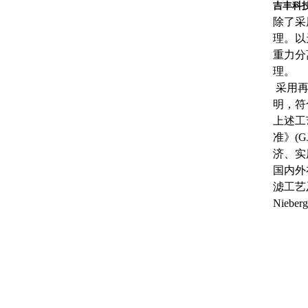
吉丰科
除了采
理。以
重力分
理。
采用再
明，符
上述工
准》(
济、实
国内外
滤工艺
Nieb