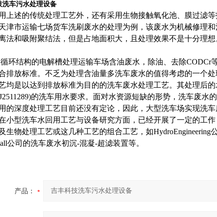
技洗车污水处理设备
用上述的传统处理工艺外，还有采用生物接触氧化池、膜过滤等
天津市运输七场货车洗刷废水的处理为例，该废水为机械修理和
离法和吸附聚结法，但是占地面积大，且处理效果不是十分理想
循环结构的电解槽处理运输车场含油废水，除油、去除CODC
合排放标准。不乏为处理含油量多洗车废水的值得考虑的一个处
艺均是以达到排放标准为目的的洗车废水处理工艺。其处理后的
GJ2511289)的洗车用水要求。面对水资源短缺的形势，洗车
用的深度处理工艺目前还没有定论，因此，大型洗车场实现洗车
在小型洗车水回用工艺与设备研究方面，已经开展了一定的工作
及生物处理工艺或这几种工艺的组合工艺，如HydroEngineer
ergall公司的洗车废水初沉-混凝-超滤装置等。
产品：