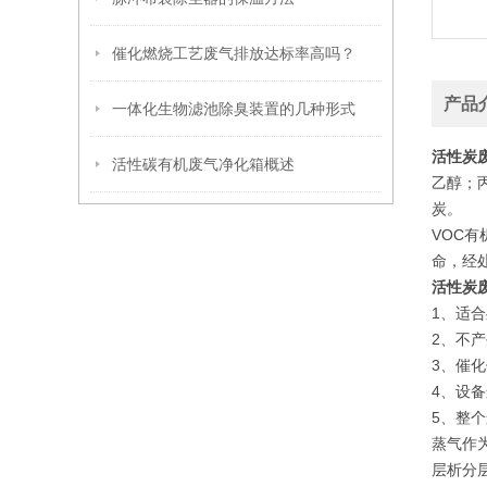
催化燃烧工艺废气排放达标率高吗？
产品
一体化生物滤池除臭装置的几种形式
活性炭
活性碳有机废气净化箱概述
乙醇；
炭。
VOC
命，经
活性炭
1、适
2、不
3、催
4、设
5、整
蒸气作
层析分