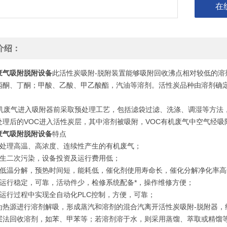
在
介绍：
废气吸附脱附设备
此活性炭吸附-脱附装置能够吸附回收沸点相对较低的溶
丙酮、丁酮；甲酸、乙酸、甲乙酸酯，汽油等溶剂。活性炭品种由溶剂确
有机废气进入吸附器前采取预处理工艺，包括滤袋过滤、洗涤、调湿等方法
处理后的VOC进入活性炭层，其中溶剂被吸附，VOC有机废气中空气经吸
废气吸附脱附设备
特点
合处理高温、高浓度、连续性产生的有机废气；
产生二次污染，设备投资及运行费用低；
化低温分解，预热时间短，能耗低，催化剂使用寿命长，催化分解净化率高
备运行稳定，可靠，活动件少，检修系统配备*，操作维修方便；
个运行过程中实现全自动化PLC控制，方便，可靠；
为热源进行溶剂解吸，形成蒸汽和溶剂的混合汽离开活性炭吸附-脱附器，
层法回收溶剂，如苯、甲苯等；若溶剂溶于水，则采用蒸馏、萃取或精馏