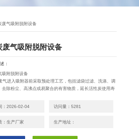
性炭废气吸附脱附设备
炭废气吸附脱附设备
述：
气吸附脱附设备
机废气进入吸附器前采取预处理工艺，包括滤袋过滤、洗涤、调
，去除粉尘、高沸点或易聚合的有害物质，延长活性炭使用寿
理后的VOC进入活性炭层，其中溶剂被吸附，VOC有机废气中
附器排气管排放。
2026-02-04
访问量：5281
质：生产厂家
生产地址：