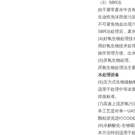
（3）SBR法
由于屠宰废水中含
生油性泡沫而使污泥
不可避免地会出现
SBR法处理后，废
(4)好氧生物处理技
用好氧生物技术处
操作管理方便、出
(5)厌氧生物处理。
厌氧生物处理法主
水处理设备
(6)压力式生物接
适用于处理中等浓
排放标准。
(7)高速上流厌氧
本工艺是对单一UA
颗粒淤泥进行COD
(8)水解酸化-生物
本方法特别适用于