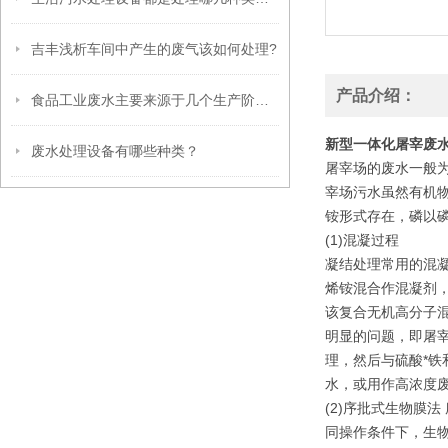
吉丰浅析车间中产生的废气该如何处理?
产品介绍：
食品工业废水主要来源于几个生产阶段？
新型一体化屠宰废
废水处理设备有哪些种类？
屠宰场的废水一般
宰场污水虽然有机
铵形式存在，磷以
(1)混凝过程
凝结处理常用的混
烯铵混合作混凝剂
该复合无机高分子
明显的问题，即屠
理，然后与硫酸*铁
水，或用作高浓度
(2)序批式生物膜
同操作条件下，生