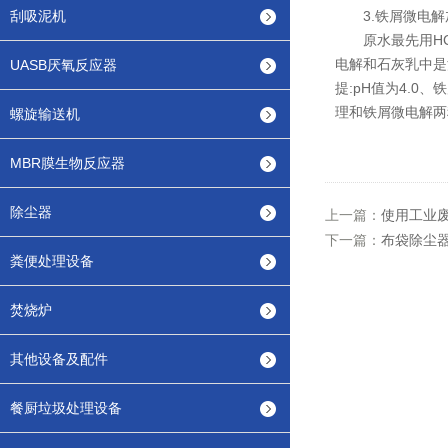
刮吸泥机
3.铁屑微电解
原水最先用HCl调
电解和石灰乳中是
UASB厌氧反应器
提:pH值为4.0
理和铁屑微电解两
螺旋输送机
MBR膜生物反应器
除尘器
上一篇：
使用工业
下一篇：
布袋除尘
粪便处理设备
焚烧炉
其他设备及配件
餐厨垃圾处理设备