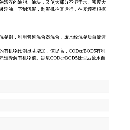
除漂浮的油脂、油块，又使大部分不溶于水、密度大
撇浮油、下刮沉泥，刮泥机往复运行，往复频率根据
混凝剂，利用管道混合器混合，废水经混凝后自流进
机物比例显著增加，值提高，CODcr/BOD5有利
降解有机物值。缺氧CODcr/BOD5处理后废水自