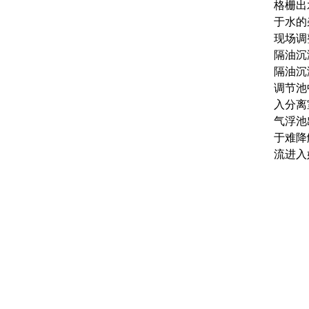
格栅出
于水的
现场调
隔油沉
隔油沉
调节池
入分离
气浮池
于难降
流进入