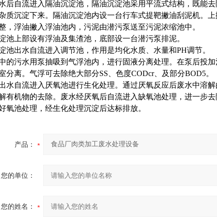
水后自流进入隔油沉淀池，隔油沉淀池采用平流式结构，既能去
杂质沉淀下来。隔油沉淀池内设一台行车式提靶撇油刮泥机。上
整，浮油撇入浮油池内，污泥由潜污泵送至污泥浓缩池中。
淀池上部设有浮油及集渣池，底部设一台潜污泵排泥。
淀池出水自流进入调节池，作用是均化水质、水量和PH调节。
中的污水用泵抽吸到气浮池内，进行固液分离处理。在泵后投加
室分离。气浮可去除绝大部分SS、色度CODcr、及部分BOD5。
出水自流进入厌氧池进行生化处理。通过厌氧反应后废水中溶解的有
解有机物的去除。废水经厌氧后自流进入缺氧池处理，进一步去除难
好氧池处理，经生化处理沉淀后达标排放。
产品：
您的单位：
您的姓名：