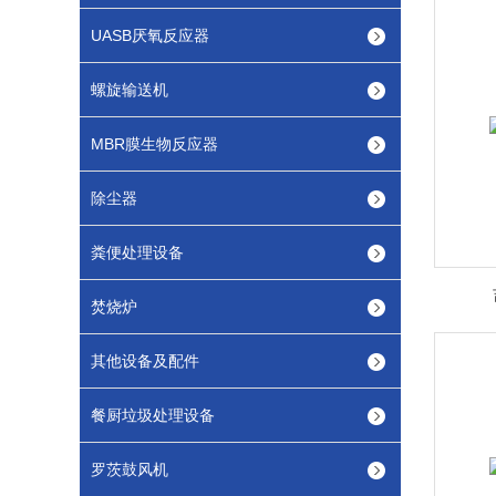
UASB厌氧反应器
螺旋输送机
MBR膜生物反应器
除尘器
粪便处理设备
焚烧炉
其他设备及配件
餐厨垃圾处理设备
罗茨鼓风机