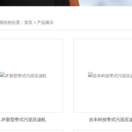
现在的位置：
首页
>
产品展示
JF新型带式污泥压滤机
吉丰科技带式污泥压