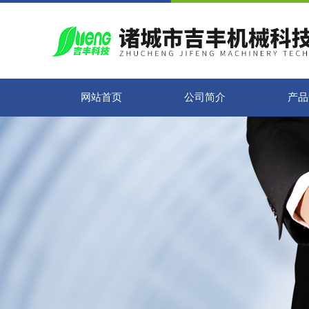
网站首页
公司简介
产品