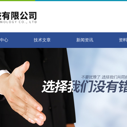
中心
技术文章
新闻资讯
资