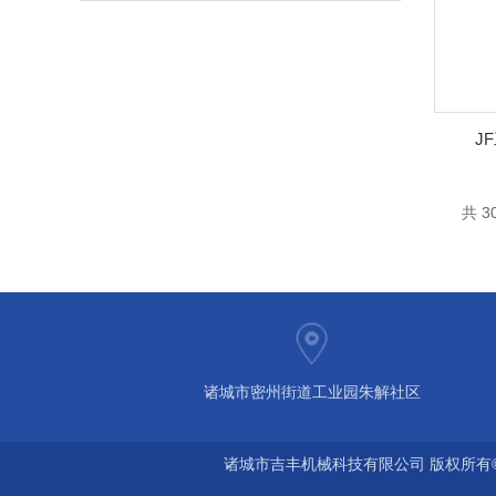
J
共 3
诸城市密州街道工业园朱解社区
诸城市吉丰机械科技有限公司 版权所有©